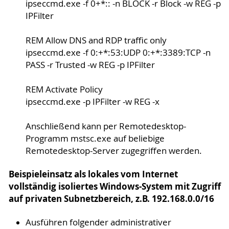
ipseccmd.exe -f 0+*:: -n BLOCK -r Block -w REG -p
IPFilter
REM Allow DNS and RDP traffic only
ipseccmd.exe -f 0:+*:53:UDP 0:+*:3389:TCP -n
PASS -r Trusted -w REG -p IPFilter
REM Activate Policy
ipseccmd.exe -p IPFilter -w REG -x
Anschließend kann per Remotedesktop-
Programm mstsc.exe auf beliebige
Remotedesktop-Server zugegriffen werden.
Beispieleinsatz als lokales vom Internet
vollständig isoliertes Windows-System mit Zugriff
auf privaten Subnetzbereich, z.B. 192.168.0.0/16
Ausführen folgender administrativer