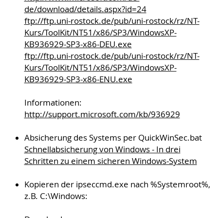
de/download/details.aspx?id=24
ftp://ftp.uni-rostock.de/pub/uni-rostock/rz/NT-
Kurs/ToolKit/NT51/x86/SP3/WindowsXP-
KB936929-SP3-x86-DEU.exe
ftp://ftp.uni-rostock.de/pub/uni-rostock/rz/NT-
Kurs/ToolKit/NT51/x86/SP3/WindowsXP-
KB936929-SP3-x86-ENU.exe
Informationen:
http://support.microsoft.com/kb/936929
Absicherung des Systems per QuickWinSec.bat
Schnellabsicherung von Windows - In drei
Schritten zu einem sicheren Windows-System
Kopieren der ipseccmd.exe nach %Systemroot%,
z.B. C:\Windows: