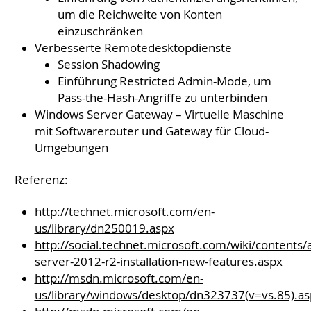
um die Reichweite von Konten
einzuschränken
Verbesserte Remotedesktopdienste
Session Shadowing
Einführung Restricted Admin-Mode, um
Pass-the-Hash-Angriffe zu unterbinden
Windows Server Gateway – Virtuelle Maschine
mit Softwarerouter und Gateway für Cloud-
Umgebungen
Referenz:
http://technet.microsoft.com/en-
us/library/dn250019.aspx
http://social.technet.microsoft.com/wiki/contents
server-2012-r2-installation-new-features.aspx
http://msdn.microsoft.com/en-
us/library/windows/desktop/dn323737(v=vs.85).as