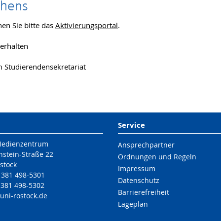
chens
en Sie bitte das
Aktivierungsportal
.
erhalten
m Studierendensekretariat
Service
Medienzentrum
Ansprechpartner
nstein-Straße 22
Ordnungen und Regeln
stock
Impressum
9 381 498-5301
Datenschutz
 381 498-5302
Barrierefreiheit
uni-rostock
.de
Lageplan