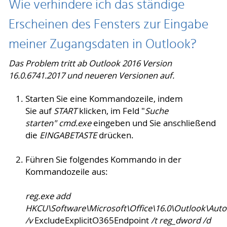
Wie verhindere ich das ständige
Erscheinen des Fensters zur Eingabe
meiner Zugangsdaten in Outlook?
Das Problem tritt ab Outlook 2016 Version
16.0.6741.2017 und neueren Versionen auf.
Starten Sie eine Kommandozeile, indem
Sie auf
START
klicken, im Feld "
Suche
starten"
cmd.exe
eingeben und Sie anschließend
die
EINGABETASTE
drücken.
Führen Sie folgendes Kommando in der
Kommandozeile aus:
reg.exe add
HKCU\Software\Microsoft\Office\16.0\Outlook\Auto
/v
ExcludeExplicitO365Endpoint
/t reg_dword /d