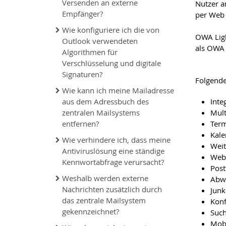
Versenden an externe
Nutzer a
Empfänger?
per Web 
Wie konfiguriere ich die von
OWA Ligh
Outlook verwendeten
als OWA
Algorithmen für
Verschlüsselung und digitale
Signaturen?
Folgende
Wie kann ich meine Mailadresse
aus dem Adressbuch des
Inte
zentralen Mailsystems
Mult
entfernen?
Term
Kale
Wie verhindere ich, dass meine
Weit
Antiviruslösung eine ständige
Web
Kennwortabfrage verursacht?
Post
Weshalb werden externe
Abwe
Nachrichten zusätzlich durch
Junk
das zentrale Mailsystem
Konf
gekennzeichnet?
Such
Mobi