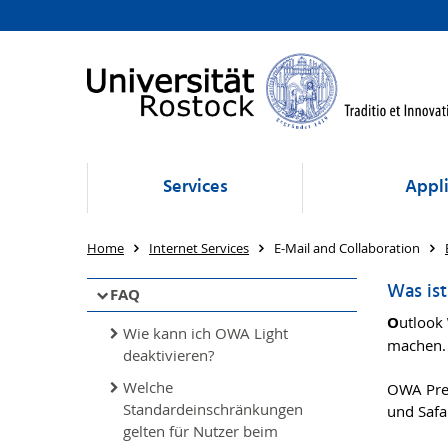
Services
Appli
Home
Internet Services
E-Mail and Collaboration
Was is
FAQ
O
utlook
Wie kann ich OWA Light
machen. 
deaktivieren?
Welche
OWA Prem
Standardeinschränkungen
und Safa
gelten für Nutzer beim