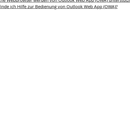
che Webbrowser werden von Outlook Web App (OWA) unterstütz
inde ich Hilfe zur Bedienung von Outlook Web App (OWA)?