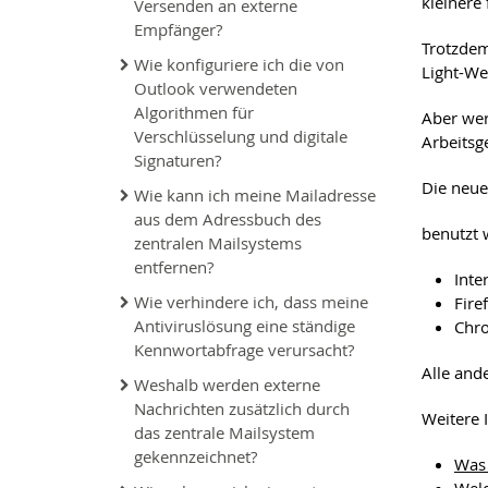
kleinere 
Versenden an externe
Empfänger?
Trotzdem
Wie konfiguriere ich die von
Light-We
Outlook verwendeten
Algorithmen für
Aber wer
Verschlüsselung und digitale
Arbeitsg
Signaturen?
Die neu
Wie kann ich meine Mailadresse
aus dem Adressbuch des
benutzt
zentralen Mailsystems
entfernen?
Inte
Wie verhindere ich, dass meine
Fire
Antiviruslösung eine ständige
Chr
Kennwortabfrage verursacht?
Alle and
Weshalb werden externe
Nachrichten zusätzlich durch
Weitere 
das zentrale Mailsystem
gekennzeichnet?
Was 