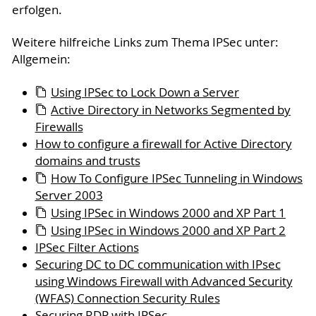
erfolgen.
Weitere hilfreiche Links zum Thema IPSec unter:
Allgemein:
Using IPSec to Lock Down a Server
Active Directory in Networks Segmented by
Firewalls
How to configure a firewall for Active Directory
domains and trusts
How To Configure IPSec Tunneling in Windows
Server 2003
Using IPSec in Windows 2000 and XP Part 1
Using IPSec in Windows 2000 and XP Part 2
IPSec Filter Actions
Securing DC to DC communication with IPsec
using Windows Firewall with Advanced Security
(WFAS) Connection Security Rules
Securing RDP with IPSec