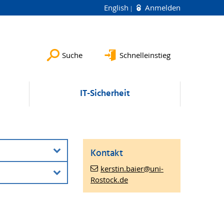
English
Anmelden
Suche
Schnelleinstieg
IT-Sicherheit
Kontakt
kerstin.baier
@uni-
Rostock
.de
.