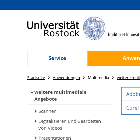
Service
Anwen
Startseite
Anwendungen
Multimedia
weitere mul
weitere multimediale
Adob
Angebote
Corel
Adob
Scannen
Adobe 
Digitalisieren und Bearbeiten
Corel
von Videos
weiter
Photop
Präsentationen