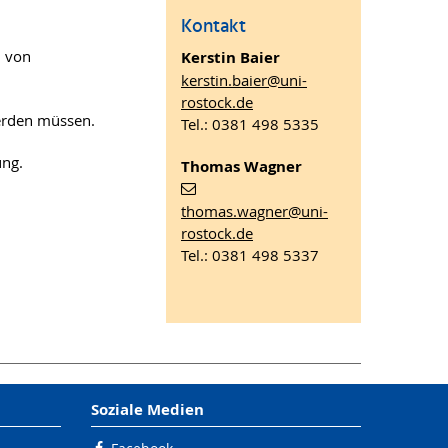
Kontakt
n von
Kerstin Baier
kerstin.baier
@uni-
rostock
.de
werden müssen.
Tel.: 0381 498 5335
ung.
Thomas Wagner
thomas.wagner
@uni-
rostock
.de
Tel.: 0381 498 5337
Soziale Medien