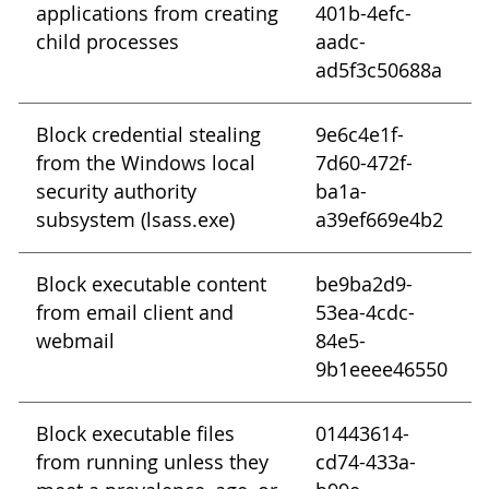
applications from creating
401b-4efc-
child processes
aadc-
ad5f3c50688a
Block credential stealing
9e6c4e1f-
from the Windows local
7d60-472f-
security authority
ba1a-
subsystem (lsass.exe)
a39ef669e4b2
Block executable content
be9ba2d9-
from email client and
53ea-4cdc-
webmail
84e5-
9b1eeee46550
Block executable files
01443614-
from running unless they
cd74-433a-