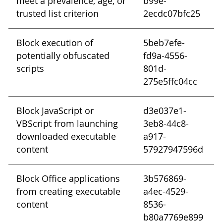
meet a prevalence, age, or
b99e-
trusted list criterion
2ecdc07bfc25
Block execution of
5beb7efe-
potentially obfuscated
fd9a-4556-
scripts
801d-
275e5ffc04cc
Block JavaScript or
d3e037e1-
VBScript from launching
3eb8-44c8-
downloaded executable
a917-
content
57927947596d
Block Office applications
3b576869-
from creating executable
a4ec-4529-
content
8536-
b80a7769e899