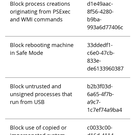
Block process creations
d1e49aac-
originating from PSExec
8f56-4280-
and WMI commands
b9ba-
993a6d77406c
Block rebooting machine
33ddedf1-
in Safe Mode
c6e0-47cb-
833e-
de6133960387
Block untrusted and
b2b3f03d-
unsigned processes that
6a65-4f7b-
run from USB
a9c7-
1c7ef74a9ba4
Block use of copied or
c0033c00-