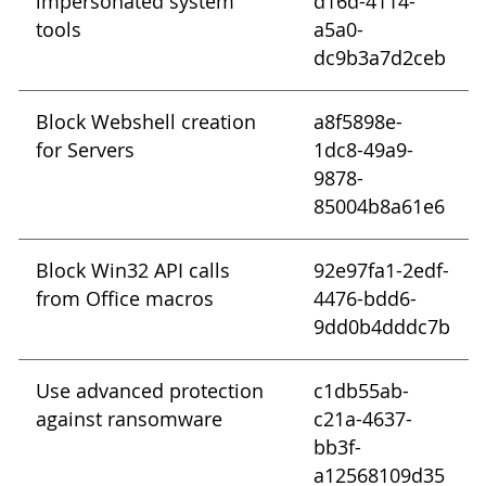
impersonated system
d16d-4114-
tools
a5a0-
dc9b3a7d2ceb
Block Webshell creation
a8f5898e-
for Servers
1dc8-49a9-
9878-
85004b8a61e6
Block Win32 API calls
92e97fa1-2edf-
from Office macros
4476-bdd6-
9dd0b4dddc7b
Use advanced protection
c1db55ab-
against ransomware
c21a-4637-
bb3f-
a12568109d35