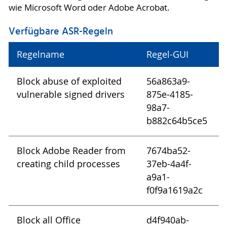
wie Microsoft Word oder Adobe Acrobat.
Verfügbare ASR-Regeln
Regelname
Regel-GUI
Block abuse of exploited
56a863a9-
vulnerable signed drivers
875e-4185-
98a7-
b882c64b5ce5
Block Adobe Reader from
7674ba52-
creating child processes
37eb-4a4f-
a9a1-
f0f9a1619a2c
Block all Office
d4f940ab-