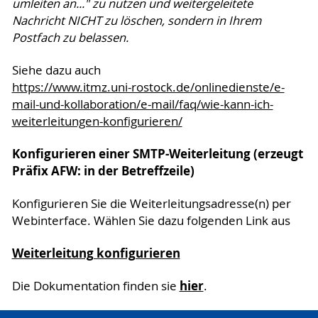
umleiten an..." zu nutzen und weitergeleitete
Nachricht NICHT zu löschen, sondern in Ihrem
Postfach zu belassen.
Siehe dazu auch
https://www.itmz.uni-rostock.de/onlinedienste/e-
mail-und-kollaboration/e-mail/faq/wie-kann-ich-
weiterleitungen-konfigurieren/
Konfigurieren einer SMTP-Weiterleitung (erzeugt
Präfix AFW: in der Betreffzeile)
Konfigurieren Sie die Weiterleitungsadresse(n) per
Webinterface. Wählen Sie dazu folgenden Link aus
Weiterleitung konfigurieren
hier
Die Dokumentation finden sie
.