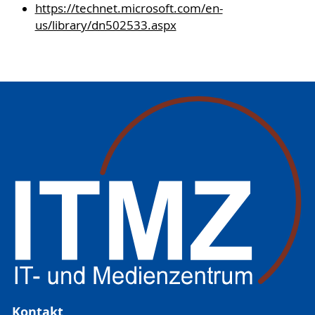
https://technet.microsoft.com/en-
us/library/dn502533.aspx
Kontakt