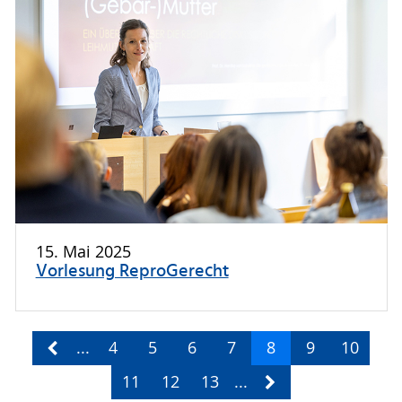
15. Mai 2025
Vorlesung ReproGerecht
...
4
5
6
7
8
9
10
11
12
13
...