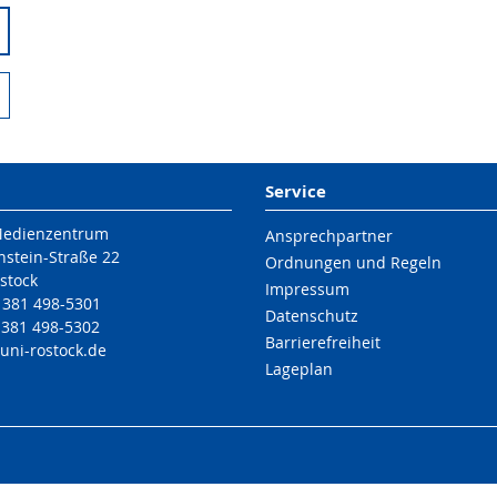
Service
Medienzentrum
Ansprechpartner
nstein-Straße 22
Ordnungen und Regeln
stock
Impressum
9 381 498-5301
Datenschutz
 381 498-5302
Barrierefreiheit
uni-rostock
.de
Lageplan