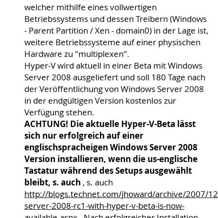
welcher mithilfe eines vollwertigen
Betriebssystems und dessen Treibern (Windows
- Parent Partition / Xen - domain0) in der Lage ist,
weitere Betriebssysteme auf einer physischen
Hardware zu "multiplexen".
Hyper-V wird aktuell in einer Beta mit Windows
Server 2008 ausgeliefert und soll 180 Tage nach
der Veröffentlichung von Windows Server 2008
in der endgültigen Version kostenlos zur
Verfügung stehen.
ACHTUNG! Die aktuelle Hyper-V-Beta lässt
sich nur erfolgreich auf einer
englischspracheigen Windows Server 2008
Version installieren, wenn die us-englische
Tastatur während des Setups ausgewählt
bleibt, s. auch
, s. auch
http://blogs.technet.com/jhoward/archive/2007/1
server-2008-rc1-with-hyper-v-beta-is-now-
available.aspx
. Nach erfolgreicher Installation