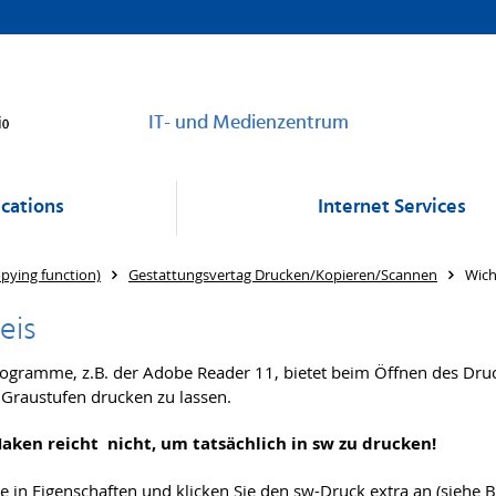
IT- und Medienzentrum
cations
Internet Services
pying function)
Gestattungsvertag Drucken/Kopieren/Scannen
Wich
eis
rogramme, z.B. der Adobe Reader 11, bietet beim Öffnen des Dr
 Graustufen drucken zu lassen.
Haken reicht nicht, um tatsächlich in sw zu drucken!
e in Eigenschaften und klicken Sie den sw-Druck extra an (siehe B