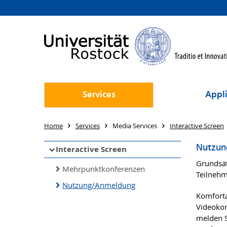
Services
Appli
Home
Services
Media Services
Interactive Screen
Nutzun
Interactive Screen
Grundsät
Mehrpunktkonferenzen
Teilnehm
Nutzung/Anmeldung
Komforta
Videokon
melden S