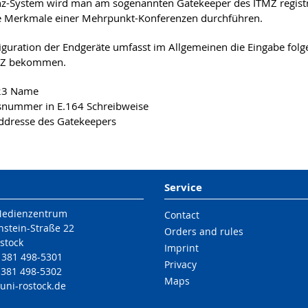
z-System wird man am sogenannten Gatekeeper des ITMZ registr
e Merkmale einer Mehrpunkt-Konferenzen durchführen.
iguration der Endgeräte umfasst im Allgemeinen die Eingabe folge
MZ bekommen.
23 Name
snummer in E.164 Schreibweise
ddresse des Gatekeepers
Service
Medienzentrum
Contact
nstein-Straße 22
Orders and rules
stock
Imprint
9 381 498-5301
Privacy
 381 498-5302
Maps
uni-rostock
.de