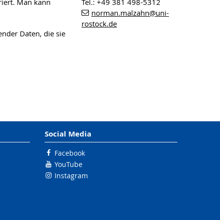
iert. Man kann
Tel.: +49 381 498-5312
norman.malzahn
@uni-
rostock
.de
nder Daten, die sie
Social Media
Facebook
YouTube
Instagram