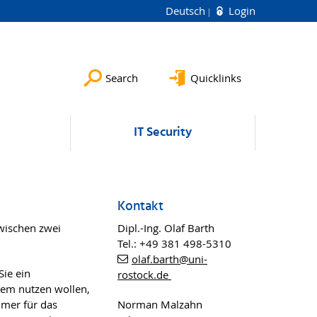
Deutsch
Login
Search
Quicklinks
IT Security
Kontakt
wischen zwei
Dipl.-Ing. Olaf Barth
Tel.: +49 381 498-5310
olaf.barth
@uni-
Sie ein
rostock
.de
tem nutzen wollen,
mmer für das
Norman Malzahn