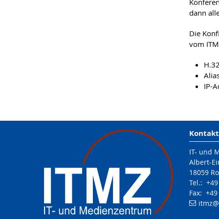
Konferen
dann all
Die Konf
vom IT
H.3
Alia
IP-A
Kontakt
IT- und 
Albert-Ei
18059 Ro
Tel.: +4
Fax: +49
itmz
@