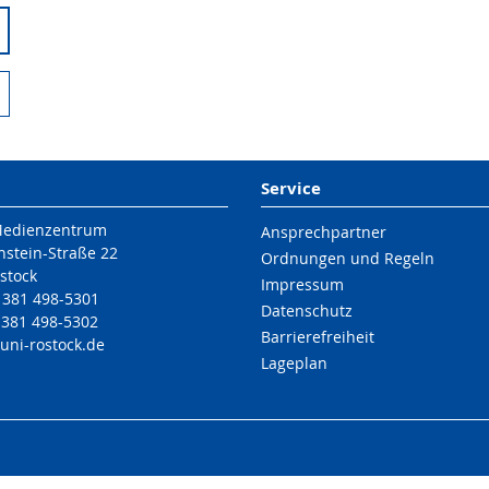
Service
Medienzentrum
Ansprechpartner
nstein-Straße 22
Ordnungen und Regeln
stock
Impressum
9 381 498-5301
Datenschutz
 381 498-5302
Barrierefreiheit
uni-rostock
.de
Lageplan