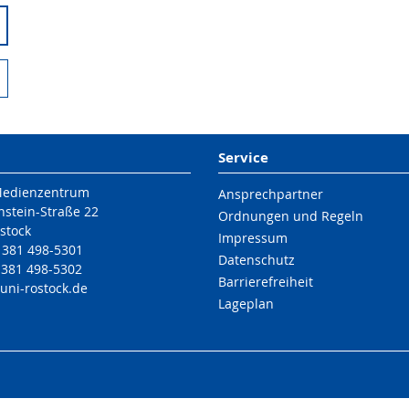
Service
Medienzentrum
Ansprechpartner
nstein-Straße 22
Ordnungen und Regeln
stock
Impressum
9 381 498-5301
Datenschutz
 381 498-5302
Barrierefreiheit
uni-rostock
.de
Lageplan