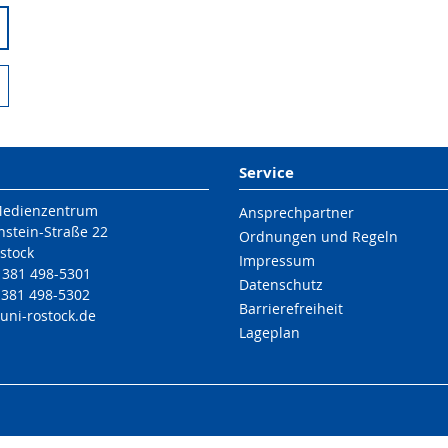
Service
Medienzentrum
Ansprechpartner
nstein-Straße 22
Ordnungen und Regeln
stock
Impressum
9 381 498-5301
Datenschutz
 381 498-5302
Barrierefreiheit
uni-rostock
.de
Lageplan