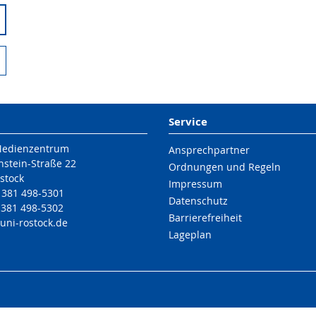
Service
Medienzentrum
Ansprechpartner
nstein-Straße 22
Ordnungen und Regeln
stock
Impressum
9 381 498-5301
Datenschutz
 381 498-5302
Barrierefreiheit
uni-rostock
.de
Lageplan